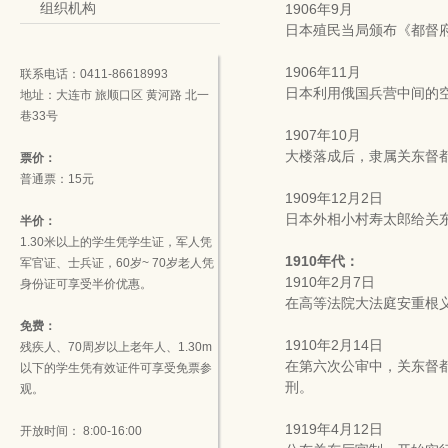
组织机构
1906年9月
日本殖民当局颁布《都督
1906年11月
联系电话：0411-86618993
日本利用俄国兵营中间的
地址：大连市 旅顺口区 黄河路 北一
巷33号
1907年10月
大楼落成后，隶属关东督
票价：
普通票：15元
1909年12月2日
日本外相小村寿太郎给关
半价：
1.30米以上的学生凭学生证，军人凭
1910年代：
军官证、士兵证，60岁~ 70岁老人凭
1910年2月7日
身份证可享受半价优惠。
在高等法院大法庭安重根
免费：
1910年2月14日
残疾人、70周岁以上老年人、1.30m
在第六次公审中，关东督
以下的学生凭有效证件可享受免票参
刑。
观。
1919年4月12日
开放时间： 8:00-16:00