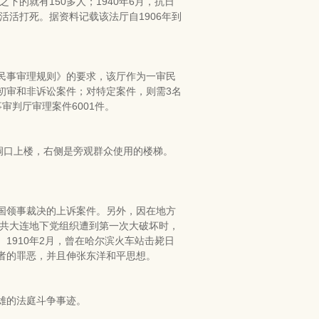
下的就有150多人；1940年6月，抗日
活活打死。据资料记载该法厅自1906年到
州民事审理规则》的要求，该厅作为一审民
初审和非诉讼案件；对特定案件，则需3名
审判厅审理案件6001件。
洞口上楼，右侧是旁观群众使用的楼梯。
国领事裁决的上诉案件。另外，因在地方
中共大连地下党组织遭到第一次大破坏时，
1910年2月，曾在哈尔滨火车站击毙日
者的罪恶，并且伸张东洋和平思想。
雄的法庭斗争事迹。