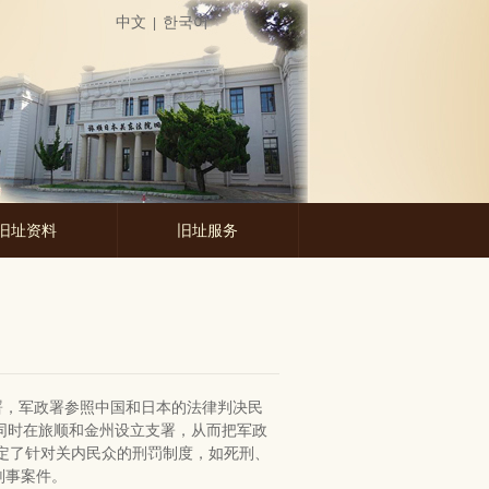
中文
한국어
|
旧址资料
旧址服务
署，军政署参照中国和日本的法律判决民
，同时在旅顺和金州设立支署，从而把军政
定了针对关内民众的刑罚制度，如死刑、
刑事案件。