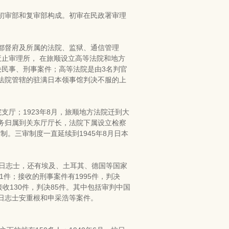
由初审部和复审部构成。初审在民政署审理
都督府及所属的法院、监狱、通信管理
止审理所， 在旅顺设立高等法院和地方
决民事、刑事案件；高等法院是由3名判官
法院管辖的驻满日本领事馆判决不服的上
支厅；1923年8月，旅顺地方法院迁到大
务归属到关东厅厅长，法院下属设立检察
制。三审制度一直延续到1945年8月日本
日志士，还有埃及、土耳其、德国等国家
61件；接收的刑事案件有1995件，判决
接收130件，判决85件。其中包括审判中国
日志士安重根和申采浩等案件。