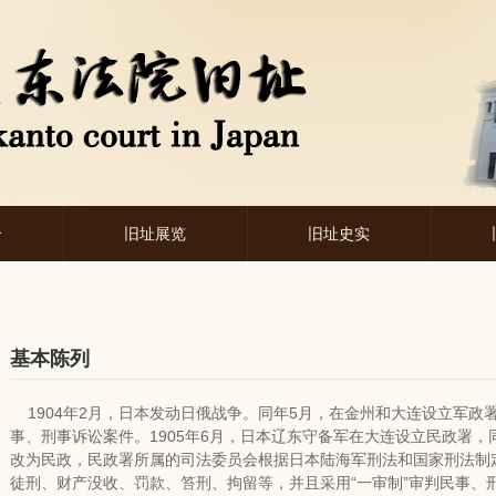
介
旧址展览
旧址史实
基本陈列
1904年2月，日本发动日俄战争。同年5月，在金州和大连设立军政
事、刑事诉讼案件。1905年6月，日本辽东守备军在大连设立民政署
改为民政，民政署所属的司法委员会根据日本陆海军刑法和国家刑法制
徒刑、财产没收、罚款、笞刑、拘留等，并且采用“一审制”审判民事、