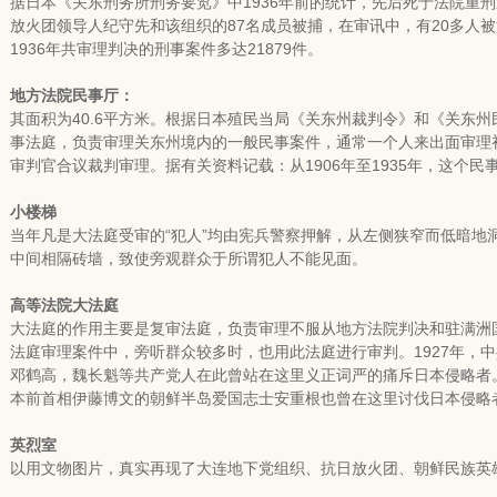
据日本《关东刑务所刑务要览》中1936年前的统计，先后死于法院重刑之
放火团领导人纪守先和该组织的87名成员被捕，在审讯中，有20多人被
1936年共审理判决的刑事案件多达21879件。
地方法院民事厅：
其面积为40.6平方米。根据日本殖民当局《关东州裁判令》和《关东
事法庭，负责审理关东州境内的一般民事案件，通常一个人来出面审理
审判官合议裁判审理。据有关资料记载：从1906年至1935年，这个民事
小楼梯
当年凡是大法庭受审的“犯人”均由宪兵警察押解，从左侧狭窄而低暗地
中间相隔砖墙，致使旁观群众于所谓犯人不能见面。
高等法院大法庭
大法庭的作用主要是复审法庭，负责审理不服从地方法院判决和驻满洲
法庭审理案件中，旁听群众较多时，也用此法庭进行审判。1927年，
邓鹤高，魏长魁等共产党人在此曾站在这里义正词严的痛斥日本侵略者。
本前首相伊藤博文的朝鲜半岛爱国志士安重根也曾在这里讨伐日本侵略
英烈室
以用文物图片，真实再现了大连地下党组织、抗日放火团、朝鲜民族英