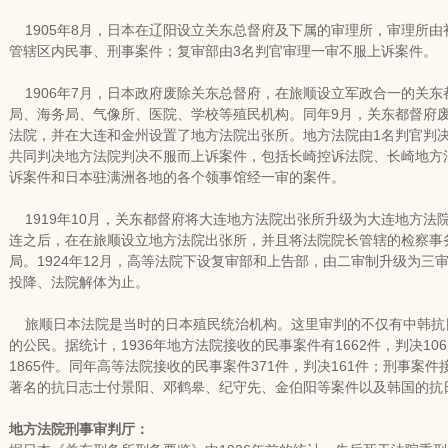
1905年8月，日本在辽阳设立关东总督府及下属的审理所，审理所
管辖区内民事、刑事案件；复审部由3名判官审理一审不服上诉案件。
1906年7月，日本政府废除关东总督府，在旅顺设立军政合一的关东
局、海务局、气像所、医院、学校等殖民机构。同年9月，关东都督府废
法院，并在大连和金州设置了地方法院出张所。地方法院由1名判官判
共同判决地方法院判决不服而上诉案件，包括长崎控诉法院、长崎地方
诉案件和日本驻满洲各地的各个领事馆经一审的案件。
1919年10月，关东都督府将大连地方法院出张所升级为大连地方法院
连之后，在在旅顺设立地方法院出张所，并且将法院院长管辖的检察事
局。1924年12月，高等法院下设复审部和上告部，由二审制升级为三审
投降、法院解体为止。
旅顺日本法院是当时的日本殖民统治机构。这里审判的不仅有中韩抗
的公民。据统计，1936年地方法院接收的民事案件有1662件，判决10
1865件。同年高等法院接收的民事案件371件，判决161件；刑事案件
著名的抗日志士付景阳、邓鹤皋、纪守先、金伯阳等案件以及韩国的抗
地方法院刑事审判厅：