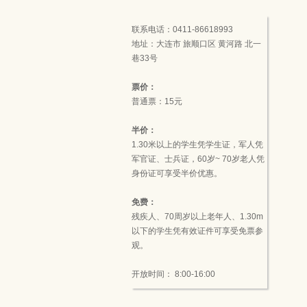
联系电话：0411-86618993
地址：大连市 旅顺口区 黄河路 北一
巷33号
票价：
普通票：15元
半价：
1.30米以上的学生凭学生证，军人凭
军官证、士兵证，60岁~ 70岁老人凭
身份证可享受半价优惠。
免费：
残疾人、70周岁以上老年人、1.30m
以下的学生凭有效证件可享受免票参
观。
开放时间： 8:00-16:00