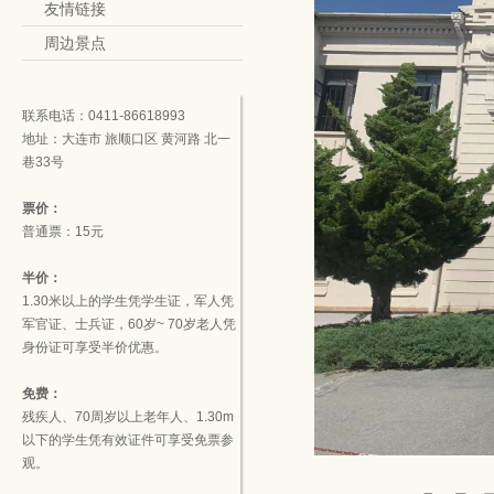
友情链接
周边景点
联系电话：0411-86618993
地址：大连市 旅顺口区 黄河路 北一
巷33号
票价：
普通票：15元
半价：
1.30米以上的学生凭学生证，军人凭
军官证、士兵证，60岁~ 70岁老人凭
身份证可享受半价优惠。
免费：
残疾人、70周岁以上老年人、1.30m
以下的学生凭有效证件可享受免票参
观。